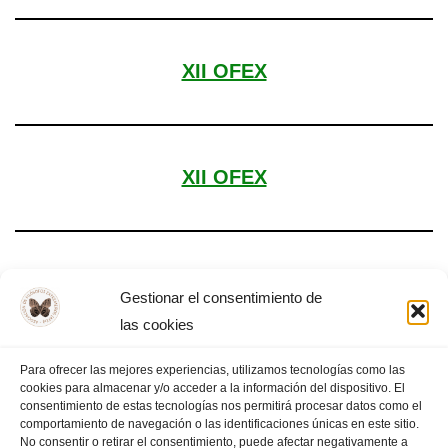
XII OFEX
XII OFEX
XII Olimpiada Filosófica de Extremadura
Gestionar el consentimiento de
las cookies
Para ofrecer las mejores experiencias, utilizamos tecnologías como las
cookies para almacenar y/o acceder a la información del dispositivo. El
«
PÁGINA
1
2
3
4
…
PÁGINA
consentimiento de estas tecnologías nos permitirá procesar datos como el
comportamiento de navegación o las identificaciones únicas en este sitio.
ANTERIOR
13
SIGUIENTE
»
No consentir o retirar el consentimiento, puede afectar negativamente a