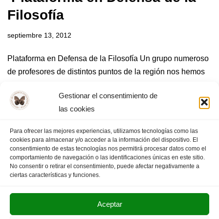
Filosofía
septiembre 13, 2012
Plataforma en Defensa de la Filosofía Un grupo numeroso
de profesores de distintos puntos de la región nos hemos
reunido esta tarde, 13 Septiembre, en Badajoz
Gestionar el consentimiento de
constituyendo las bases de la Plataforma en Defensa de la
las cookies
Filosofía(PDF). Se ha trabajado un MANIFIESTO de cinco
puntos que…
Leer más »
Para ofrecer las mejores experiencias, utilizamos tecnologías como las
cookies para almacenar y/o acceder a la información del dispositivo. El
consentimiento de estas tecnologías nos permitirá procesar datos como el
comportamiento de navegación o las identificaciones únicas en este sitio.
No consentir o retirar el consentimiento, puede afectar negativamente a
« Anterior
1
…
5
6
7
ciertas características y funciones.
Aceptar