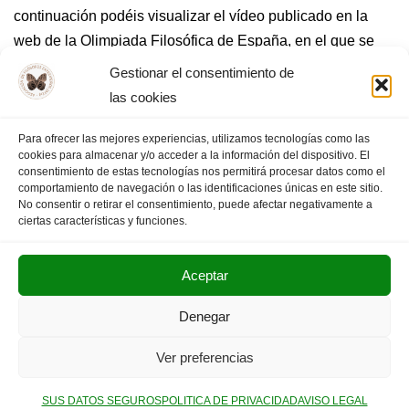
continuación podéis visualizar el vídeo publicado en la
web de la Olimpiada Filosófica de España, en el que se
puede ver la lectura y defensa de las disertaciones de los
Gestionar el consentimiento de
tres…
Leer más »
las cookies
Para ofrecer las mejores experiencias, utilizamos tecnologías como las
cookies para almacenar y/o acceder a la información del dispositivo. El
consentimiento de estas tecnologías nos permitirá procesar datos como el
« Anterior
1
…
10
11
12
13
comportamiento de navegación o las identificaciones únicas en este sitio.
No consentir o retirar el consentimiento, puede afectar negativamente a
Siguiente »
ciertas características y funciones.
Aceptar
POLITICA DE PRIVACIDAD
AVISO LEGAL
Denegar
SUS DATOS SEGUROS
Ver preferencias
Copyright © 2025. Olimpiada Filosófica Extremadura.
SUS DATOS SEGUROS
POLITICA DE PRIVACIDAD
AVISO LEGAL
Neve
| Funciona gracias a
WordPress