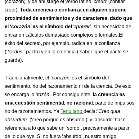
(corazón), y de ahí surge el verbo latino ‘
credo
’ (confiar,
creer).
Toda creencia o confianza en alguien supone
proximidad de sentimientos y de caracteres, dado que
el ‘
corazón
’ es el símbolo del ‘
querer
’
, sin necesidad de
entrar en cálculos demasiado complejos o formales.El
éxito del secreto, por ejemplo, radica en la confianza
(‘
foedus
’: pacto) y en la creencia (‘saber’ que el pacto se
guarda).
Tradicionalmente, el ‘
corazón
’ es el símbolo del
sentimiento, no del razonamiento ni de la ciencia. De esto
se encarga la ‘
razón
’. Por consiguiente,
la creencia es
una cuestión sentimental, no racional
; parte de impulsos
no de razonamientos. Ya
Tertuliano
decía:”
Creo quia
absurdum
” (‘creo porque es absurdo’); y ‘absurdo’ hace
referencia a lo que sabe un ‘sordo’, precisamente a partir
de lo que oye. Si no fuera ‘absurdo’, nuestro amigo