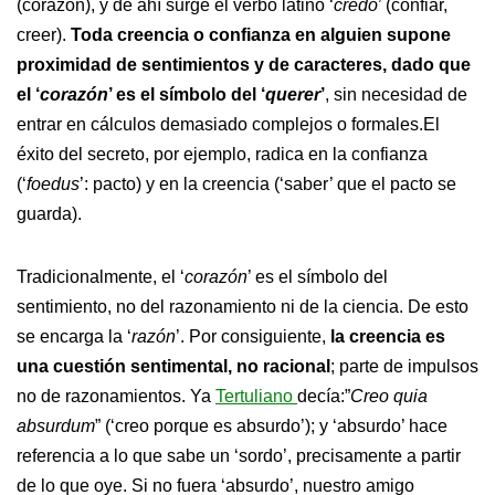
(corazón), y de ahí surge el verbo latino ‘
credo
’ (confiar,
creer).
Toda creencia o confianza en alguien supone
proximidad de sentimientos y de caracteres, dado que
el ‘
corazón
’ es el símbolo del ‘
querer
’
, sin necesidad de
entrar en cálculos demasiado complejos o formales.El
éxito del secreto, por ejemplo, radica en la confianza
(‘
foedus
’: pacto) y en la creencia (‘saber’ que el pacto se
guarda).
Tradicionalmente, el ‘
corazón
’ es el símbolo del
sentimiento, no del razonamiento ni de la ciencia. De esto
se encarga la ‘
razón
’. Por consiguiente,
la creencia es
una cuestión sentimental, no racional
; parte de impulsos
no de razonamientos. Ya
Tertuliano
decía:”
Creo quia
absurdum
” (‘creo porque es absurdo’); y ‘absurdo’ hace
referencia a lo que sabe un ‘sordo’, precisamente a partir
de lo que oye. Si no fuera ‘absurdo’, nuestro amigo