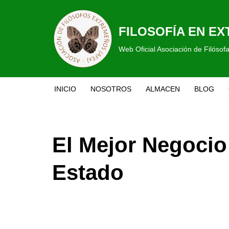
Saltar
FILOSOFÍA EN E
al
Web Oficial Asociación de Filóso
contenido
INICIO
NOSOTROS
ALMACEN
BLOG
El Mejor Negoci
Estado