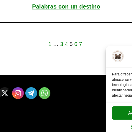
Palabras con un destino
1
…
3
4
5
6
7
Para ofrecer
almacenar y/
tecnologías
identificaci
afectar nega
A