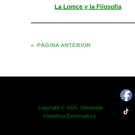
La Lomce y la Filosofía
«
PÁGINA ANTERIOR
Copyright © 2025. Olimpiada
Filosófica Extremadura.
Neve
| Funciona gracias a
WordPress