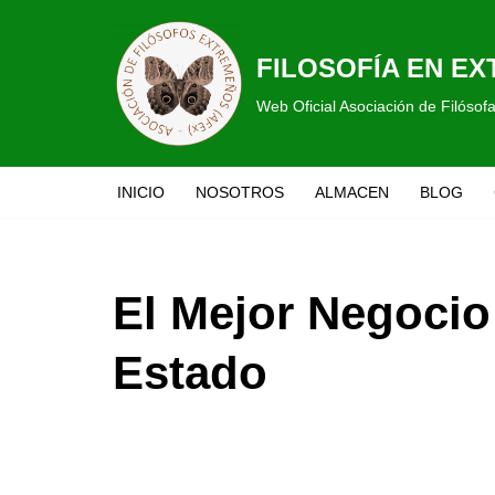
Saltar
FILOSOFÍA EN E
al
Web Oficial Asociación de Filóso
contenido
INICIO
NOSOTROS
ALMACEN
BLOG
El Mejor Negoci
Estado