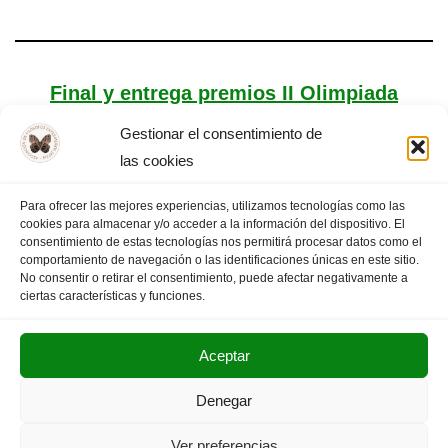
Final y entrega premios II Olimpiada
Filosófica de Extremadura
Gestionar el consentimiento de
las cookies
Para ofrecer las mejores experiencias, utilizamos tecnologías como las
cookies para almacenar y/o acceder a la información del dispositivo. El
consentimiento de estas tecnologías nos permitirá procesar datos como el
«
PÁGINA
1
…
9
10
11
PÁGINA
comportamiento de navegación o las identificaciones únicas en este sitio.
ANTERIOR
12
13
SIGUIENTE
»
No consentir o retirar el consentimiento, puede afectar negativamente a
ciertas características y funciones.
Aceptar
POLITICA DE PRIVACIDAD
AVISO LEGAL
Denegar
SUS DATOS SEGUROS
Ver preferencias