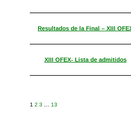
Resultados de la Final – XIII OFE
XIII OFEX- Lista de admitidos
1
2
3
…
13