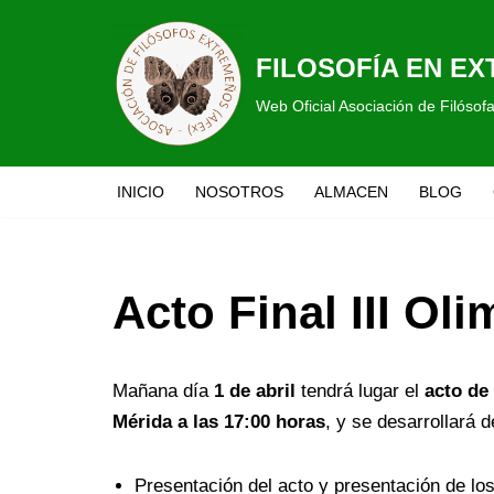
Saltar
FILOSOFÍA EN E
al
Web Oficial Asociación de Filóso
contenido
INICIO
NOSOTROS
ALMACEN
BLOG
Acto Final III Ol
Mañana día
1 de abril
tendrá lugar el
acto de 
Mérida
a las 17:00 horas
, y se desarrollará d
Presentación del acto y presentación de l