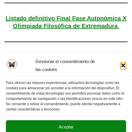
Listado definitivo Final Fase Autonómica X
Olimpiada Filosófica de Extremadura
Final Autonómica de la X OFEX
Gestionar el consentimiento de
las cookies
Para ofrecer las mejores experiencias, utilizamos tecnologías como las
cookies para almacenar y/o acceder a la información del dispositivo. El
«
PÁGINA
1
2
3
4
5
…
PÁGINA
consentimiento de estas tecnologías nos permitirá procesar datos como el
comportamiento de navegación o las identificaciones únicas en este sitio.
ANTERIOR
13
SIGUIENTE
»
No consentir o retirar el consentimiento, puede afectar negativamente a
ciertas características y funciones.
Aceptar