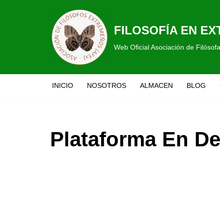
Saltar
FILOSOFÍA EN E
al
Web Oficial Asociación de Filóso
contenido
INICIO
NOSOTROS
ALMACEN
BLOG
Plataforma En De