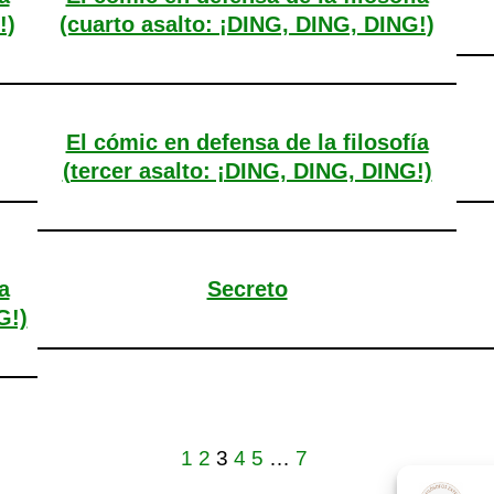
!)
(cuarto asalto: ¡DING, DING, DING!)
El cómic en defensa de la filosofía
(tercer asalto: ¡DING, DING, DING!)
a
Secreto
G!)
1
2
3
4
5
…
7