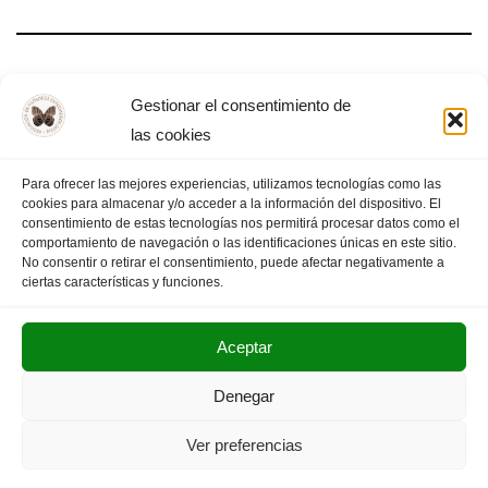
Día Mundial de la Filosofía – Almendralejo,
Gestionar el consentimiento de
2025
las cookies
Para ofrecer las mejores experiencias, utilizamos tecnologías como las
cookies para almacenar y/o acceder a la información del dispositivo. El
consentimiento de estas tecnologías nos permitirá procesar datos como el
comportamiento de navegación o las identificaciones únicas en este sitio.
1
2
3
…
13
PÁGINA SIGUIENTE
»
No consentir o retirar el consentimiento, puede afectar negativamente a
ciertas características y funciones.
Aceptar
POLITICA DE PRIVACIDAD
AVISO LEGAL
Denegar
SUS DATOS SEGUROS
Ver preferencias
Copyright © 2025. Olimpiada Filosófica Extremadura.