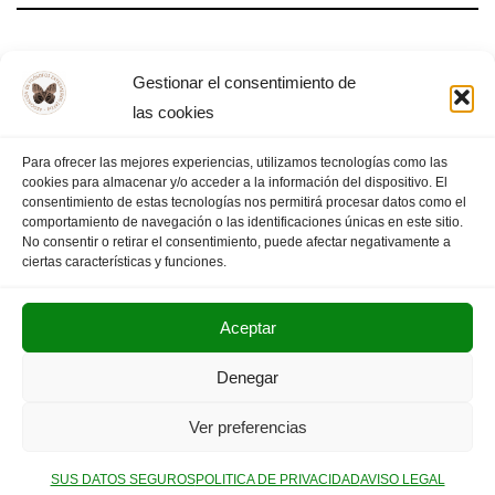
El positivismo y la ley de los tres estados
Gestionar el consentimiento de
las cookies
Para ofrecer las mejores experiencias, utilizamos tecnologías como las
cookies para almacenar y/o acceder a la información del dispositivo. El
«
PÁGINA
1
2
3
4
5
PÁGINA
consentimiento de estas tecnologías nos permitirá procesar datos como el
comportamiento de navegación o las identificaciones únicas en este sitio.
ANTERIOR
6
7
SIGUIENTE
»
No consentir o retirar el consentimiento, puede afectar negativamente a
ciertas características y funciones.
Aceptar
POLITICA DE PRIVACIDAD
AVISO LEGAL
Denegar
SUS DATOS SEGUROS
Ver preferencias
Copyright © 2025. Olimpiada Filosófica Extremadura.
SUS DATOS SEGUROS
POLITICA DE PRIVACIDAD
AVISO LEGAL
Neve
| Funciona gracias a
WordPress