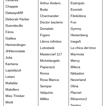
Arthur Anders
Esdrújulo
Chappie
Buda
Exonish
DalwaysMR
Charmander
Filobóbica
Deborah Parker
Doctor bacterio
Fun
Duendecillo
Donatelo
Gymny
Fénix
Fígaro
Heisenberg
Galilea
Libros infinitos
Inege5
Heimerdinger
Lutostask
La chica del tirso
JHHerondale
Mastercief 117
Marmota
Julia
Michelangelo
Mercy
Kantana
Paparazzi
Mileca
Lapislázuli
Roma
Nébadon
Letani
Rosa Blanca
Neverland
Mafalda
Sempai
Oliria
Malullero
Valquiria
Placoel
Miss Thinker
Wilfex
Rihanmor2
Mixtli
Santos