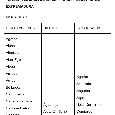
EXTREMADURA
MODALIDAD
DISERTACIONES
DILEMAS
FOTOGRAFÍA
Agatha
Aicha
Alborada
Alter Ego
Alveo
Amagal
Ágatha
Áureo
Alborada
Bellapoe
Anguber
Campbell´s
Aquiles
Caperucita Roja
Ágila roja
Bella Durmiente
Cartone Pietra
Algaritón florío
Demiurgo
Cesärea