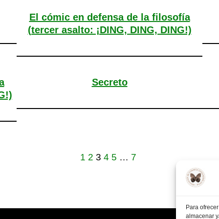
El cómic en defensa de la filosofía
(tercer asalto: ¡DING, DING, DING!)
a
Secreto
G!)
1
2
3
4
5
…
7
Para ofrecer
almacenar y/