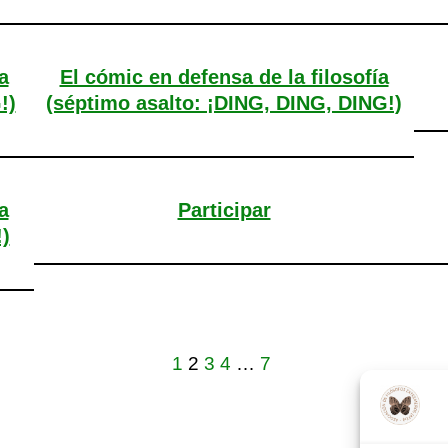
a
El cómic en defensa de la filosofía
!)
(séptimo asalto: ¡DING, DING, DING!)
a
Participar
)
1
2
3
4
…
7