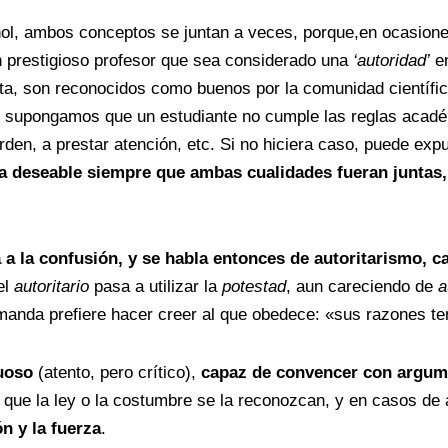
ñol, ambos conceptos se juntan a veces, porque,en ocasione
 prestigioso profesor que sea considerado una
‘autoridad’
en
nta, son reconocidos como buenos por la comunidad científ
 supongamos que un estudiante no cumple las reglas académ
den, a prestar atención, etc. Si no hiciera caso, puede expu
ía deseable siempre que ambas cualidades fueran juntas,
 a la confusión, y se habla entonces de autoritarismo, 
el
autoritario
pasa a utilizar la
potestad
, aun careciendo de
a
 manda prefiere hacer creer al que obedece: «sus razones te
tuoso
(atento, pero crítico),
capaz de convencer con argumen
 que la ley o la costumbre se la reconozcan, y en casos d
n y la fuerza
.