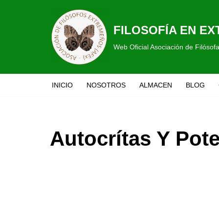
Saltar
FILOSOFÍA EN E
al
Web Oficial Asociación de Filóso
contenido
INICIO
NOSOTROS
ALMACEN
BLOG
Autocrítas Y Pot