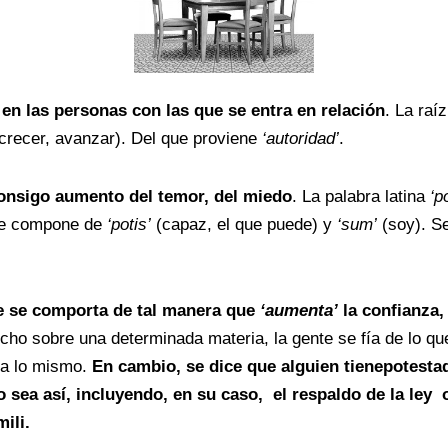
en las personas con las que se entra en relación
. La raí
 crecer, avanzar). Del que proviene
‘autoridad’
.
a consigo aumento del temor, del miedo
. La palabra latina
‘p
 Se compone de
‘potis’
(capaz, el que puede) y
‘sum’
(soy). Se
ue se comporta de tal manera que
‘aumenta’
la confianza,
o sobre una determinada materia, la gente se fía de lo que d
na lo mismo.
En cambio, se dice que alguien tienepotestad
 sea así, incluyendo, en su caso, el respaldo de la ley o
ili.