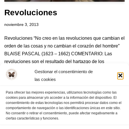
Revoluciones
noviembre 3, 2013
Revoluciones “No creo en las revoluciones que cambian el
orden de las cosas y no cambian el corazón del hombre”
BLAISE PASCAL (1623 – 1662) COMENTARIO: Las
revoluciones son el resultado del hartazgo de los
individuos ante una situación determinada de…
Leer más
Gestionar el consentimiento de
»
las cookies
Para ofrecer las mejores experiencias, utilizamos tecnologías como las
cookies para almacenar y/o acceder a la información del dispositivo. El
consentimiento de estas tecnologías nos permitirá procesar datos como el
« Anterior
1
2
3
4
…
7
comportamiento de navegación o las identificaciones únicas en este sitio.
No consentir o retirar el consentimiento, puede afectar negativamente a
Siguiente »
ciertas características y funciones.