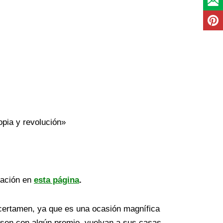
pia y revolución»
ación en
esta página
.
certamen, ya que es una ocasión magnífica
esen con algún premio, vuelvan a sus casas