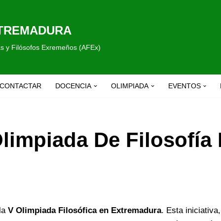
XTREMADURA
fas y Filósofos Exremeños (AFEx)
CONTACTAR
DOCENCIA
OLIMPIADA
EVENTOS
limpiada De Filosofía
la
V Olimpiada Filosófica en Extremadura
. Esta iniciativ