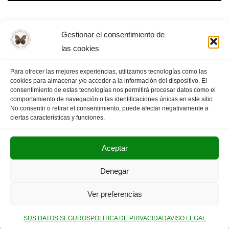
Revoluciones
Gestionar el consentimiento de
las cookies
Para ofrecer las mejores experiencias, utilizamos tecnologías como las
cookies para almacenar y/o acceder a la información del dispositivo. El
«
PÁGINA
1
2
3
4
PÁGINA
consentimiento de estas tecnologías nos permitirá procesar datos como el
comportamiento de navegación o las identificaciones únicas en este sitio.
ANTERIOR
…
7
SIGUIENTE
»
No consentir o retirar el consentimiento, puede afectar negativamente a
ciertas características y funciones.
Aceptar
POLITICA DE PRIVACIDAD
AVISO LEGAL
Denegar
SUS DATOS SEGUROS
Ver preferencias
Copyright © 2025. Olimpiada Filosófica Extremadura.
SUS DATOS SEGUROS
POLITICA DE PRIVACIDAD
AVISO LEGAL
Neve
| Funciona gracias a
WordPress