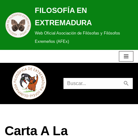
FILOSOFÍA EN
Saltar
EXTREMADURA
al
Web Oficial Asociación de Filósofas y Filósofos
contenido
Exremeños (AFEx)
Carta A La