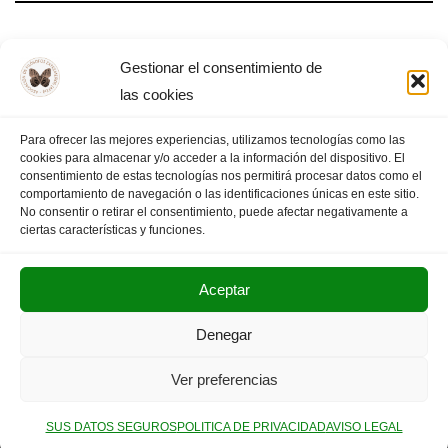
Día Mundial de la Filosofía – Almendralejo,
Gestionar el consentimiento de
2025
las cookies
Para ofrecer las mejores experiencias, utilizamos tecnologías como las
cookies para almacenar y/o acceder a la información del dispositivo. El
consentimiento de estas tecnologías nos permitirá procesar datos como el
comportamiento de navegación o las identificaciones únicas en este sitio.
1
2
3
…
13
PÁGINA SIGUIENTE
»
No consentir o retirar el consentimiento, puede afectar negativamente a
ciertas características y funciones.
Aceptar
POLITICA DE PRIVACIDAD
AVISO LEGAL
Denegar
SUS DATOS SEGUROS
Ver preferencias
Copyright © 2025. Olimpiada Filosófica Extremadura.
SUS DATOS SEGUROS
POLITICA DE PRIVACIDAD
AVISO LEGAL
Neve
| Funciona gracias a
WordPress