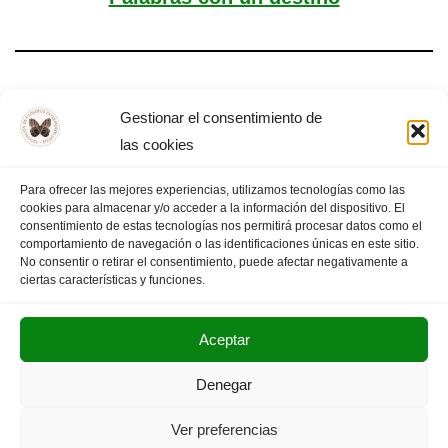
EL LUGAR DE LA FILOSOFÍA
Gestionar el consentimiento de
las cookies
Para ofrecer las mejores experiencias, utilizamos tecnologías como las
cookies para almacenar y/o acceder a la información del dispositivo. El
«
PÁGINA
1
…
3
4
5
PÁGINA
consentimiento de estas tecnologías nos permitirá procesar datos como el
comportamiento de navegación o las identificaciones únicas en este sitio.
ANTERIOR
6
7
SIGUIENTE
»
No consentir o retirar el consentimiento, puede afectar negativamente a
ciertas características y funciones.
Aceptar
POLITICA DE PRIVACIDAD
AVISO LEGAL
Denegar
SUS DATOS SEGUROS
Ver preferencias
Copyright © 2025. Olimpiada Filosófica Extremadura.