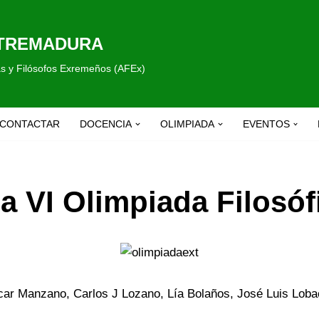
XTREMADURA
fas y Filósofos Exremeños (AFEx)
CONTACTAR
DOCENCIA
OLIMPIADA
EVENTOS
a VI Olimpiada Filosó
car Manzano, Carlos J Lozano, Lía Bolaños, José Luis Loba