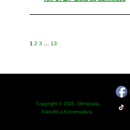
1
2
3
…
13
Copyright © 2025. Olimpiada
Filosófica Extremadura.
Neve
| Funciona gracias a
WordPress