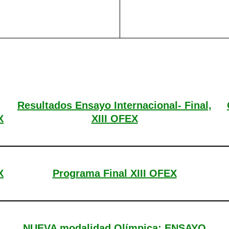
Resultados Ensayo Internacional- Final,
X
XIII OFEX
X
Programa Final XIII OFEX
NUEVA modalidad Olímpica: ENSAYO