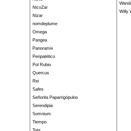
Wand
NicoZar
Willy
Nizar
nomdeplume
Omega
Pangea
Panoramix
Peripatético
Pol Rubio
Quercus
Rei
Safes
Señorita Paparrigópulos
Serendipia
Somnium
Tiempo
Tota