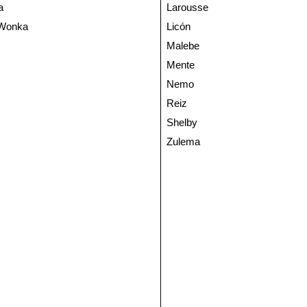
a
Larousse
 Wonka
Licón
Malebe
Mente
Nemo
Reiz
Shelby
Zulema