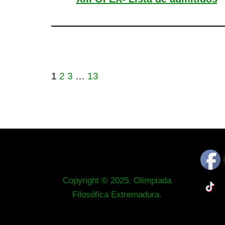
1
2
3
…
13
Copyright © 2025. Olimpiada
Filosófica Extremadura.
Neve
| Funciona gracias a
WordPress