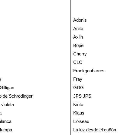
Adonis
Anito
Axlin
Bope
Cherry
CLO
Frankgoubarres
ë
Fray
Gilligan
GDG
to de Schrödinger
JPS JPS
violeta
Kirito
a
Klaus
lanca
L’oiseau
lumpa
La luz desde el cañón