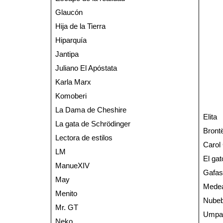
Glaucón
Hija de la Tierra
Hiparquía
Jantipa
Juliano El Apóstata
Karla Marx
Komoberi
La Dama de Cheshire
Elita
La gata de Schrödinger
Bront
Lectora de estilos
Carol 
LM
El ga
ManueXIV
Gafas 
May
Mede
Menito
Nubeb
Mr. GT
Umpa
Neko