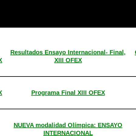
Resultados Ensayo Internacional- Final,
X
XIII OFEX
X
Programa Final XIII OFEX
NUEVA modalidad Olímpica: ENSAYO
INTERNACIONAL