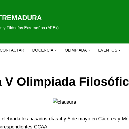
XTREMADURA
fas y Filósofos Exremeños (AFEx)
CONTACTAR
DOCENCIA
OLIMPIADA
EVENTOS
 V Olimpiada Filosófi
 celebrada los pasados días 4 y 5 de mayo en Cáceres y Méri
correspondientes CCAA