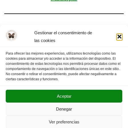
Revoluciones
Gestionar el consentimiento de
las cookies
Para ofrecer las mejores experiencias, utilizamos tecnologías como las
cookies para almacenar y/o acceder a la información del dispositivo. El
«
PÁGINA
1
2
3
4
PÁGINA
consentimiento de estas tecnologías nos permitirá procesar datos como el
comportamiento de navegación o las identificaciones únicas en este sitio.
ANTERIOR
…
7
SIGUIENTE
»
No consentir o retirar el consentimiento, puede afectar negativamente a
ciertas características y funciones.
Aceptar
POLITICA DE PRIVACIDAD
AVISO LEGAL
Denegar
SUS DATOS SEGUROS
Ver preferencias
Copyright © 2025. Olimpiada Filosófica Extremadura.