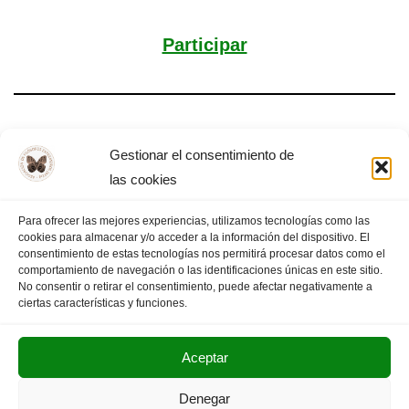
Participar
Revoluciones
Gestionar el consentimiento de
las cookies
Para ofrecer las mejores experiencias, utilizamos tecnologías como las
cookies para almacenar y/o acceder a la información del dispositivo. El
«
PÁGINA
1
2
3
4
PÁGINA
consentimiento de estas tecnologías nos permitirá procesar datos como el
comportamiento de navegación o las identificaciones únicas en este sitio.
ANTERIOR
…
7
SIGUIENTE
»
No consentir o retirar el consentimiento, puede afectar negativamente a
ciertas características y funciones.
Aceptar
POLITICA DE PRIVACIDAD
AVISO LEGAL
Denegar