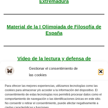
Extremadura
Material de la I Olimpiada de Filosofía de
España
Vídeo de la lectura y defensa de
disertaciones
Gestionar el consentimiento de
las cookies
Para ofrecer las mejores experiencias, utilizamos tecnologías como las
cookies para almacenar y/o acceder a la información del dispositivo. El
«
PÁGINA
1
…
10
11
PÁGINA
consentimiento de estas tecnologías nos permitirá procesar datos como el
comportamiento de navegación o las identificaciones únicas en este sitio.
ANTERIOR
12
13
SIGUIENTE
»
No consentir o retirar el consentimiento, puede afectar negativamente a
ciertas características y funciones.