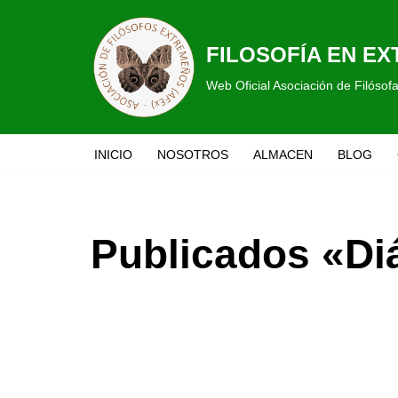
Saltar
FILOSOFÍA EN E
al
Web Oficial Asociación de Filóso
contenido
INICIO
NOSOTROS
ALMACEN
BLOG
Publicados «Di