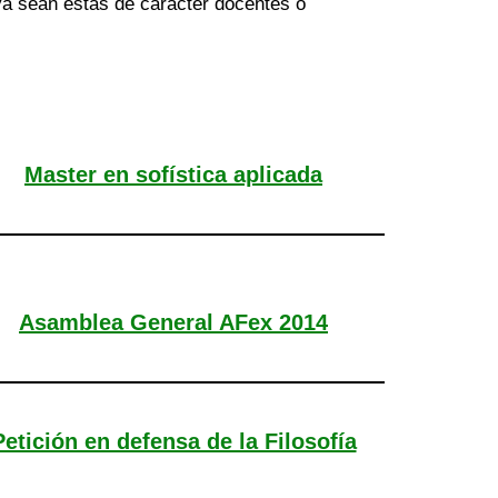
 ya sean éstas de carácter docentes o
Master en sofística aplicada
Asamblea General AFex 2014
Petición en defensa de la Filosofía