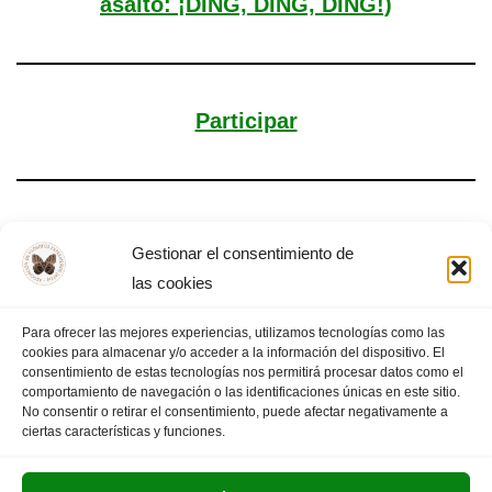
asalto: ¡DING, DING, DING!)
Participar
Revoluciones
Gestionar el consentimiento de
las cookies
Para ofrecer las mejores experiencias, utilizamos tecnologías como las
cookies para almacenar y/o acceder a la información del dispositivo. El
«
PÁGINA
1
2
3
4
PÁGINA
consentimiento de estas tecnologías nos permitirá procesar datos como el
comportamiento de navegación o las identificaciones únicas en este sitio.
ANTERIOR
…
7
SIGUIENTE
»
No consentir o retirar el consentimiento, puede afectar negativamente a
ciertas características y funciones.